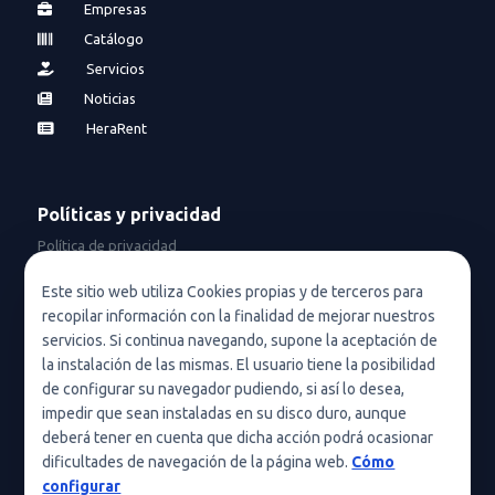
Empresas
Catálogo
Servicios
Noticias
HeraRent
Políticas y privacidad
Política de privacidad
Política de privacidad en redes sociales
Este sitio web utiliza Cookies propias y de terceros para
recopilar información con la finalidad de mejorar nuestros
Condiciones de uso
servicios. Si continua navegando, supone la aceptación de
Política de cookies (UE)
la instalación de las mismas. El usuario tiene la posibilidad
de configurar su navegador pudiendo, si así lo desea,
Política de cookies
impedir que sean instaladas en su disco duro, aunque
deberá tener en cuenta que dicha acción podrá ocasionar
Condiciones generales de contratación
dificultades de navegación de la página web.
Cómo
Nota legal
configurar