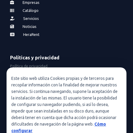
Empresas
Catálogo
Servicios
Noticias
HeraRent
Políticas y privacidad
Política de privacidad
Política de privacidad en redes sociales
Este sitio web utiliza Cookies propias y de terceros para
recopilar información con la finalidad de mejorar nuestros
Condiciones de uso
servicios. Si continua navegando, supone la aceptación de
Política de cookies (UE)
la instalación de las mismas. El usuario tiene la posibilidad
de configurar su navegador pudiendo, si así lo desea,
Política de cookies
impedir que sean instaladas en su disco duro, aunque
deberá tener en cuenta que dicha acción podrá ocasionar
Condiciones generales de contratación
dificultades de navegación de la página web.
Cómo
Nota legal
configurar