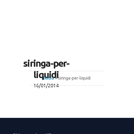
siringa-per-
liquidi
Inicio
» siringa-per-liquidi
16/01/2014