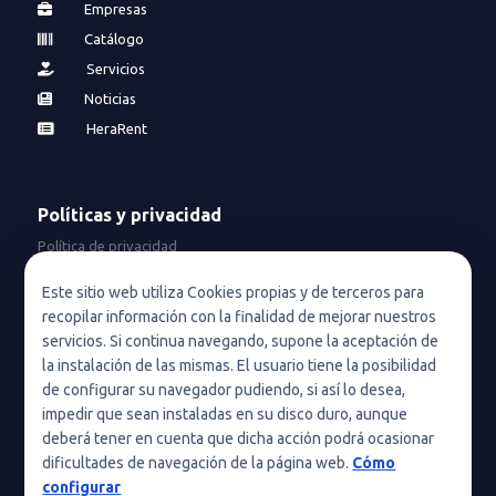
Empresas
Catálogo
Servicios
Noticias
HeraRent
Políticas y privacidad
Política de privacidad
Política de privacidad en redes sociales
Este sitio web utiliza Cookies propias y de terceros para
recopilar información con la finalidad de mejorar nuestros
Condiciones de uso
servicios. Si continua navegando, supone la aceptación de
Política de cookies (UE)
la instalación de las mismas. El usuario tiene la posibilidad
de configurar su navegador pudiendo, si así lo desea,
Política de cookies
impedir que sean instaladas en su disco duro, aunque
deberá tener en cuenta que dicha acción podrá ocasionar
Condiciones generales de contratación
dificultades de navegación de la página web.
Cómo
Nota legal
configurar