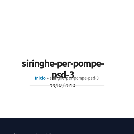
siringhe-per-pompe-
psd-3
Inicio
» siringhe-per-pompe-psd-3
19/02/2014