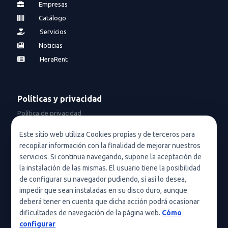
Empresas
Catálogo
Servicios
Noticias
HeraRent
Políticas y privacidad
Política de privacidad
Política de privacidad en redes sociales
Este sitio web utiliza Cookies propias y de terceros para
recopilar información con la finalidad de mejorar nuestros
Condiciones de uso
servicios. Si continua navegando, supone la aceptación de
Política de cookies (UE)
la instalación de las mismas. El usuario tiene la posibilidad
de configurar su navegador pudiendo, si así lo desea,
Política de cookies
impedir que sean instaladas en su disco duro, aunque
deberá tener en cuenta que dicha acción podrá ocasionar
Condiciones generales de contratación
dificultades de navegación de la página web.
Cómo
Nota legal
configurar