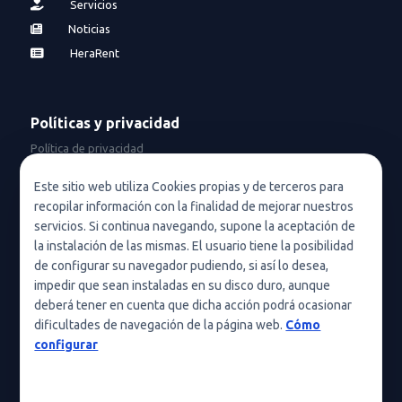
Servicios
Noticias
HeraRent
Políticas y privacidad
Política de privacidad
Política de privacidad en redes sociales
Este sitio web utiliza Cookies propias y de terceros para
recopilar información con la finalidad de mejorar nuestros
Condiciones de uso
servicios. Si continua navegando, supone la aceptación de
Política de cookies (UE)
la instalación de las mismas. El usuario tiene la posibilidad
de configurar su navegador pudiendo, si así lo desea,
Política de cookies
impedir que sean instaladas en su disco duro, aunque
deberá tener en cuenta que dicha acción podrá ocasionar
Condiciones generales de contratación
dificultades de navegación de la página web.
Cómo
Nota legal
configurar