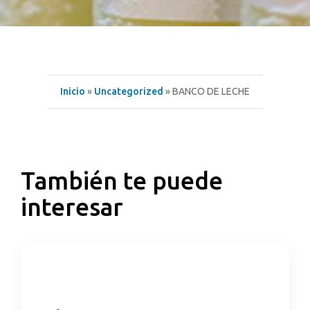
UNCATEGORIZED
BANCO DE
Inicio
»
Uncategorized
» BANCO DE LECHE
LECHE
24/10/2013
También te puede
interesar