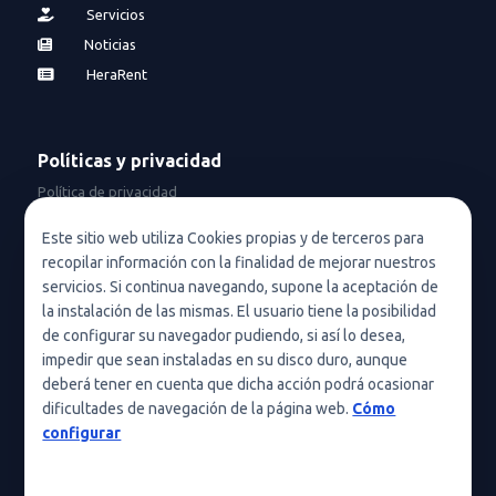
Servicios
Noticias
HeraRent
Políticas y privacidad
Política de privacidad
Política de privacidad en redes sociales
Este sitio web utiliza Cookies propias y de terceros para
recopilar información con la finalidad de mejorar nuestros
Condiciones de uso
servicios. Si continua navegando, supone la aceptación de
Política de cookies (UE)
la instalación de las mismas. El usuario tiene la posibilidad
de configurar su navegador pudiendo, si así lo desea,
Política de cookies
impedir que sean instaladas en su disco duro, aunque
deberá tener en cuenta que dicha acción podrá ocasionar
Condiciones generales de contratación
dificultades de navegación de la página web.
Cómo
Nota legal
configurar