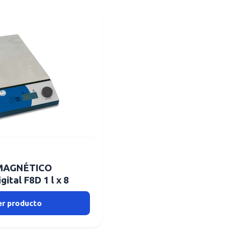
MAGNÉTICO
ital F8D 1 l x 8
er producto