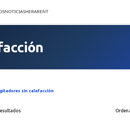
OS
NOTICIAS
HERARENT
facción
gitadores sin calefacción
resultados