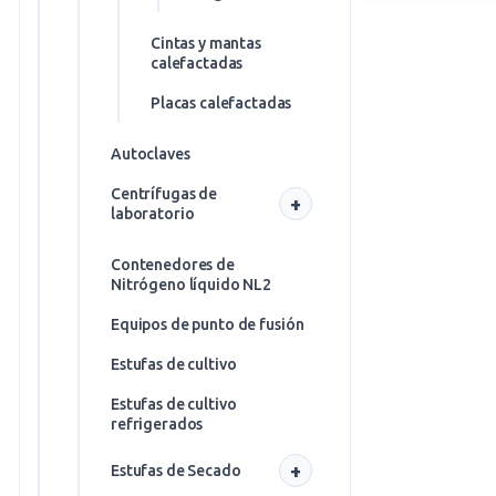
Congelación
Sillones para donaciones
cajas de
Ultracongeladores
Cintas y mantas
fibra para
-90ºC
calefactadas
congelador
de colores
Placas calefactadas
Congelación
cajas para
Autoclaves
congelador
Centrífugas de
Racks
laboratorio
Congelador
Centrifugación
Contenedores de
y
Nitrógeno líquido NL2
Concentración -
preparación de
Equipos de punto de fusión
muestras
Estufas de cultivo
Tubos de
Criotubos,
centrífuga
Estufas de cultivo
Tubos y Placas
refrigerados
PCR
Tubos de
ensayo
Criotub
Estufas de Secado
os
Tubos de