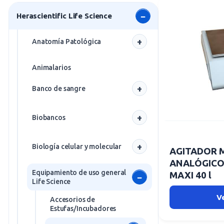
Herascientific Life Science
Anatomía Patológica
Baños
Animalarios
Bolsas mortuorias
Banco de sangre
Carros y Mesas
Salas blancas
Centrífugas Anatomía
Biobancos
Patológica
Balanzas de extracción de
sangre
Frío
Crio-inclusión
Biología celular y molecular
AGITADOR 
Bolsas de sangre
Termorreguladores
Cámaras Mortuorias
ANALÓGICO s
Centrífugas de alta
Equipamiento de uso general
Cabinas de flujo laminar
MAXI 40 l
velocidad - gran
Estaciones de tallado
Life Science
capacidad
Carros de filtración
V
Fregaderos
Accesorios de
Centrífugas de
Centrífugas de
Estufas/Incubadores
Centrífugas
sobremesa de alta
Mesas de Autopsias
Microtubos
velocidad- gran