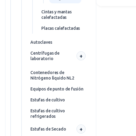
Congelación
Sillones para donaciones
cajas de
Ultracongeladores
Cintas y mantas
fibra para
-90ºC
calefactadas
congelador
de colores
Placas calefactadas
Congelación
cajas para
Autoclaves
congelador
Centrífugas de
Racks
laboratorio
Congelador
Centrifugación
Contenedores de
y
Nitrógeno líquido NL2
Concentración -
preparación de
Equipos de punto de fusión
muestras
Estufas de cultivo
Tubos de
Criotubos,
centrífuga
Estufas de cultivo
Tubos y Placas
refrigerados
PCR
Tubos de
ensayo
Criotub
Estufas de Secado
os
Tubos de