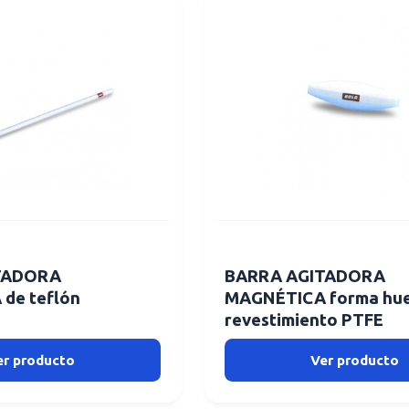
TADORA
BARRA AGITADORA
de teflón
MAGNÉTICA forma hu
revestimiento PTFE
er producto
Ver producto