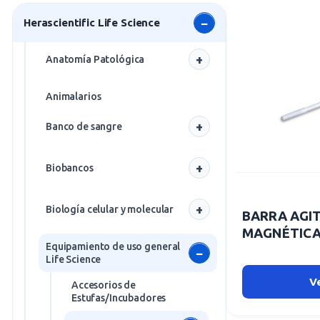
Herascientific Life Science
Anatomía Patológica
Baños
Animalarios
Bolsas mortuorias
Banco de sangre
Carros y Mesas
Salas blancas
Centrífugas Anatomía
Biobancos
Patológica
Balanzas de extracción de
sangre
Frío
Crio-inclusión
Biología celular y molecular
BARRA AGI
Bolsas de sangre
Termorreguladores
Cámaras Mortuorias
MAGNÉTICA 
Centrífugas de alta
Equipamiento de uso general
Cabinas de flujo laminar
velocidad - gran
Estaciones de tallado
Life Science
capacidad
Carros de filtración
V
Fregaderos
Accesorios de
Centrífugas de
Centrífugas de
Estufas/Incubadores
Centrífugas
sobremesa de alta
Mesas de Autopsias
Microtubos
velocidad- gran