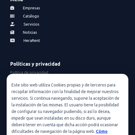
Empresas
Catálogo
Servicios
Noticias
HeraRent
Políticas y privacidad
Política de privacidad
Política de privacidad en redes sociales
Este sitio web utiliza Cookies propias y de terceros para
recopilar información con la finalidad de mejorar nuestros
Condiciones de uso
servicios. Si continua navegando, supone la aceptación de
Política de cookies (UE)
la instalación de las mismas. El usuario tiene la posibilidad
de configurar su navegador pudiendo, si así lo desea,
Política de cookies
impedir que sean instaladas en su disco duro, aunque
deberá tener en cuenta que dicha acción podrá ocasionar
Condiciones generales de contratación
dificultades de navegación de la página web.
Cómo