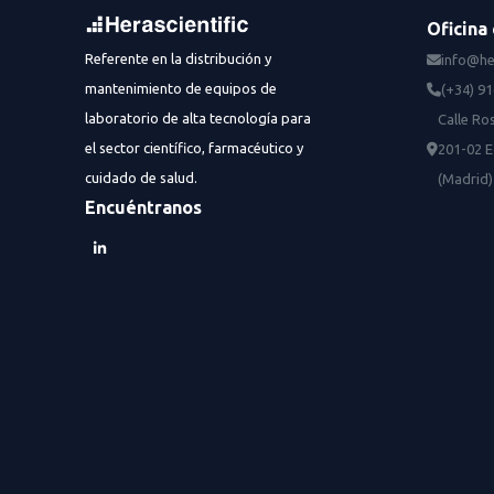
Oficina 
Referente en la distribución y
info@he
mantenimiento de equipos de
(+34) 9
laboratorio de alta tecnología para
Calle Ros
el sector científico, farmacéutico y
201-02 E
cuidado de salud.
(Madrid)
Encuéntranos