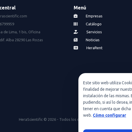
central
Menú
rascientific.com
Empresas
16799959
Catálogo
a de Lima, 1 bis, Oficina
Servicios
dif. Alba 28290 Las Rozas
Noticias
HeraRent
Este sitio web utiliza Cook
finalidad de mejorar nuest
instalación de las mismas. 
pudiendo, si así lo desea,
tener en cuenta que dicha 
web.
Cómo configurar
HeraScientific © 2026 - Todos los derechos reservados