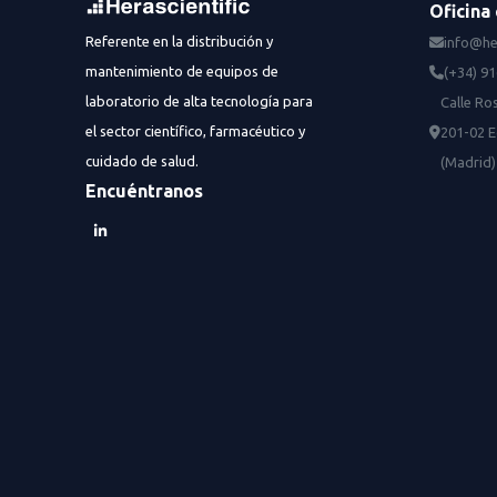
Oficina 
Referente en la distribución y
info@he
mantenimiento de equipos de
(+34) 9
laboratorio de alta tecnología para
Calle Ros
el sector científico, farmacéutico y
201-02 E
cuidado de salud.
(Madrid)
Encuéntranos