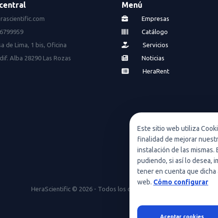
central
Menú
rascientific.com
Empresas
16799959
Catálogo
a de Lima, 1 bis, Oficina
Servicios
dif. Alba 28290 Las Rozas
Noticias
HeraRent
Este sitio web utiliza Cook
finalidad de mejorar nuest
instalación de las mismas. 
pudiendo, si así lo desea,
tener en cuenta que dicha 
web.
Cómo configurar
HeraScientific © 2026 - Todos los derechos reservados
Aceptar cookies