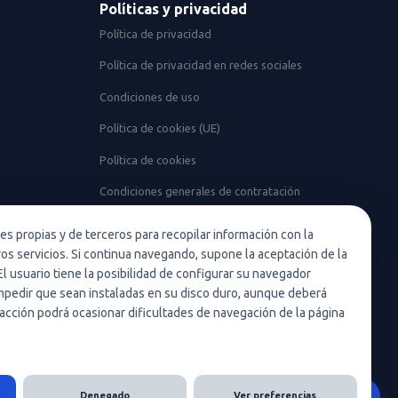
Políticas y privacidad
Política de privacidad
Política de privacidad en redes sociales
Condiciones de uso
Política de cookies (UE)
Política de cookies
Condiciones generales de contratación
Nota legal
ies propias y de terceros para recopilar información con la
ros servicios. Si continua navegando, supone la aceptación de la
El usuario tiene la posibilidad de configurar su navegador
 impedir que sean instaladas en su disco duro, aunque deberá
acción podrá ocasionar dificultades de navegación de la página
Denegado
Ver preferencias