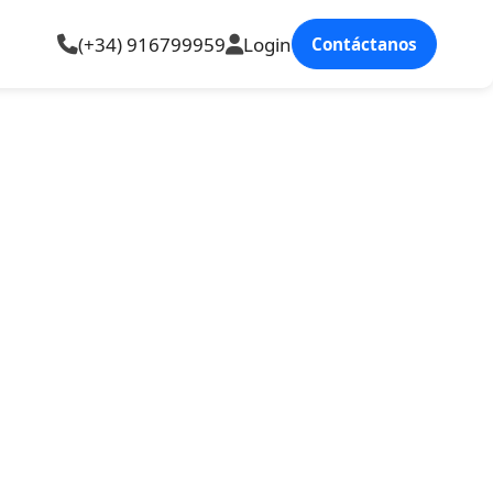
(+34) 916799959
Login
Contáctanos