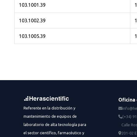
103.1001.39
1
103.1002.39
1
103.1005.39
1
Oficina 
Referente en la distribución y
info@he
mantenimiento de equipos de
(+34) 9
laboratorio de alta tecnología para
Calle Ros
el sector científico, farmacéutico y
201-02 E