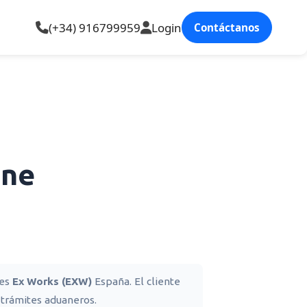
(+34) 916799959
Login
Contáctanos
ine
nes
Ex Works (EXW)
España. El cliente
 trámites aduaneros.