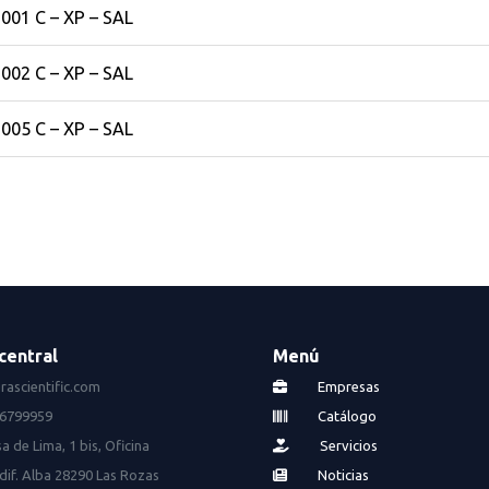
001 C – XP – SAL
002 C – XP – SAL
005 C – XP – SAL
central
Menú
rascientific.com
Empresas
16799959
Catálogo
a de Lima, 1 bis, Oficina
Servicios
dif. Alba 28290 Las Rozas
Noticias