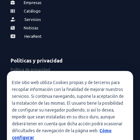
Empresas
Catálogo
Servicios
Noticias
HeraRent
Políticas y privacidad
Política de privacidad
Política de privacidad en redes sociales
Este sitio web utiliza Cookies propias y de terceros para
recopilar información con la finalidad de mejorar nuestros
Condiciones de uso
servicios. Si continua navegando, supone la aceptación de
Política de cookies (UE)
la instalación de las mismas. El usuario tiene la posibilidad
de configurar su navegador pudiendo, si así lo desea,
Política de cookies
impedir que sean instaladas en su disco duro, aunque
deberá tener en cuenta que dicha acción podrá ocasionar
Condiciones generales de contratación
dificultades de navegación de la página web.
Cómo
Nota legal
configurar