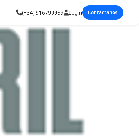
(+34) 916799959
Login
Contáctanos