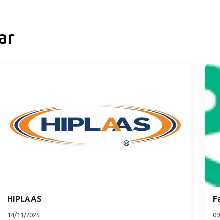
ar
HIPLAAS
Fa
14/11/2025
09