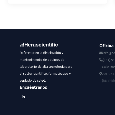
Oficina 
Referente en la distribución y
info@he
mantenimiento de equipos de
(+34) 9
laboratorio de alta tecnología para
Calle Ros
el sector científico, farmacéutico y
201-02 E
cuidado de salud.
(Madrid)
Encuéntranos