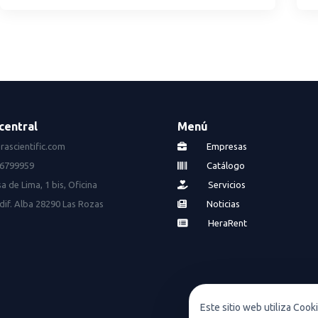
central
Menú
rascientific.com
Empresas
16799959
Catálogo
a de Lima, 1 bis, Oficina
Servicios
dif. Alba 28290 Las Rozas
Noticias
HeraRent
Este sitio web utiliza Cook