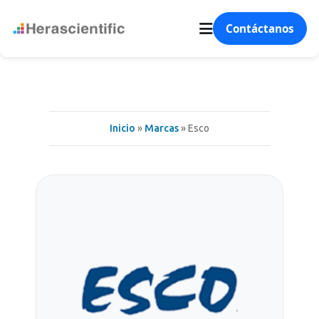
Contáctanos
MARCAS
Esco
Inicio
»
Marcas
» Esco
12/09/2014