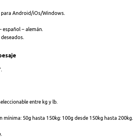
rt para Android/iOs/Windows.
 – español – alemán.
o deseados.
 pesaje
.
leccionable entre kg y lb.
ón mínima: 50g hasta 150kg: 100g desde 150kg hasta 200kg.
.