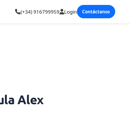
(+34) 916799959
Login
Contáctanos
ula Alex