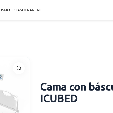
OS
NOTICIAS
HERARENT
🔍
Cama con básc
ICUBED