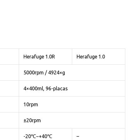
Herafuge 1.0R
Herafuge 1.0
5000rpm / 4924×g
4×400ml, 96-placas
10rpm
±20rpm
-20℃~+40℃
–