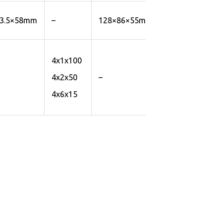
3.5×58mm
–
128×86×55mm
137×87×42mm
4x1x100
–
–
4x2x50
4x6x15