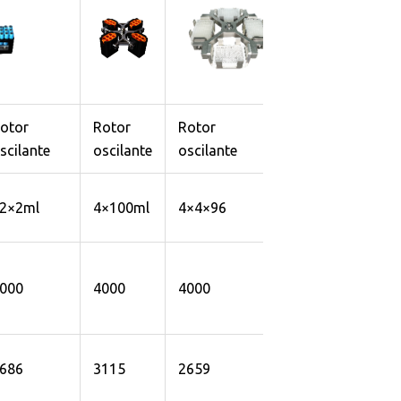
otor
Rotor
Rotor
Rotor
scilante
oscilante
oscilante
oscilante
2×2ml
4×100ml
4×4×96
2×2×96
000
4000
4000
4000
686
3115
2659
2390