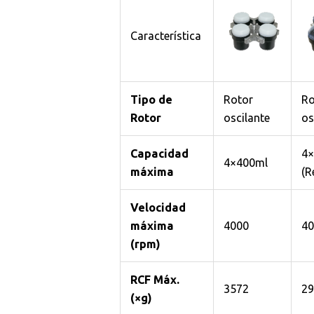
Característica
Tipo de
Rotor
Ro
Rotor
oscilante
os
Capacidad
4×
4×400ml
máxima
(R
Velocidad
máxima
4000
40
(rpm)
RCF Máx.
3572
29
(×g)