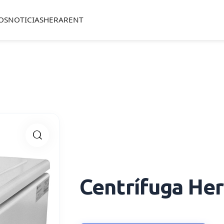
OS
NOTICIAS
HERARENT
🔍
Centrífuga Her