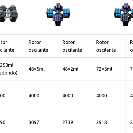
tor
Rotor
Rotor
Rotor
R
cilante
oscilante
oscilante
oscilante
o
250ml
48×5ml
48×2ml
72×5ml
7
edondo)
00
4000
4000
4000
4
90
3097
2739
2918
2