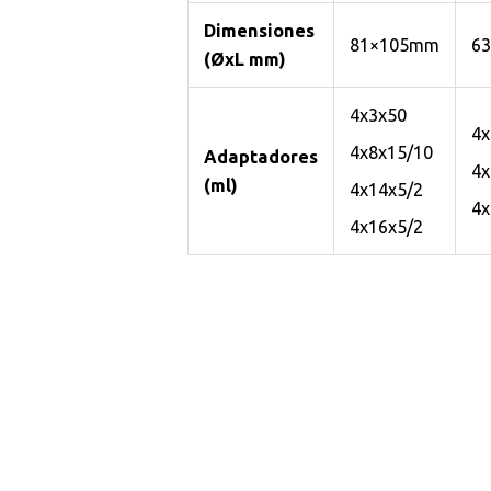
Dimensiones
81×105mm
6
(ØxL mm)
4x3x50
4x
4x8x15/10
Adaptadores
4x
(ml)
4x14x5/2
4x
4x16x5/2