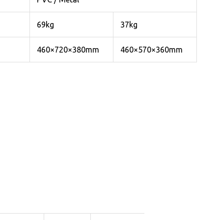
69kg
37kg
460×720×380mm
460×570×360mm