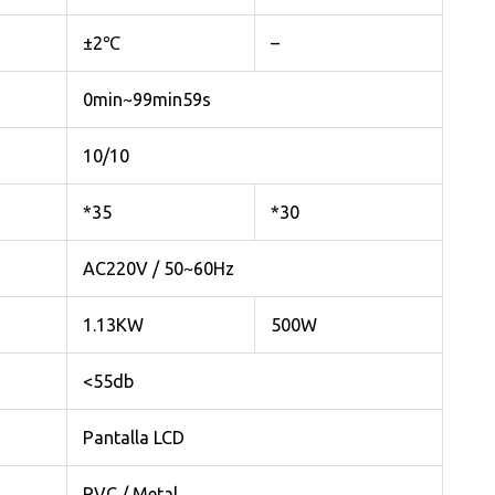
±2℃
–
0min~99min59s
10/10
*35
*30
AC220V / 50~60Hz
1.13KW
500W
<55db
Pantalla LCD
PVC / Metal