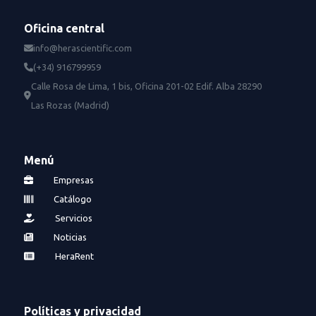
Oficina central
info@herascientific.com
(+34) 916799959
Calle Rosa de Lima, 1 bis, Oficina 201-02 Edif. Alba 28290
Las Rozas (Madrid)
Menú
Empresas
Catálogo
Servicios
Noticias
HeraRent
Políticas y privacidad