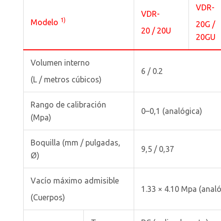
VDR-
VDR-
1)
Modelo
20G /
20 / 20U
20GU
Volumen interno
6 / 0.2
(L / metros cúbicos)
Rango de calibración
0–0,1 (analógica)
(Mpa)
Boquilla (mm / pulgadas,
9,5 / 0,37
Ø)
Vacío máximo admisible
1.33 × 4.10 Mpa (analó
(Cuerpos)