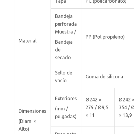
Tapa
PC (policarbonato)
Bandeja
perforada
Muestra /
PP (Polipropileno)
Material
Bandeja
de
secado
Sello de
Goma de silicona
vacío
Exteriores
Ø242 ×
Ø242 
279 / Ø9,5
354 / 
(mm /
Dimensiones
× 11
× 13,9
pulgadas)
(Diam. ×
Alto)