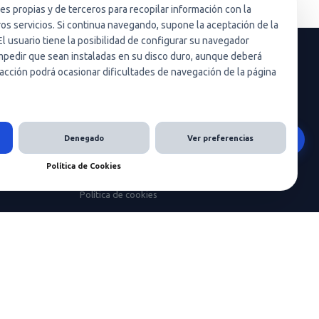
ies propias y de terceros para recopilar información con la
ros servicios. Si continua navegando, supone la aceptación de la
El usuario tiene la posibilidad de configurar su navegador
 impedir que sean instaladas en su disco duro, aunque deberá
acción podrá ocasionar dificultades de navegación de la página
Políticas y privacidad
Política de privacidad
Política de privacidad en redes sociales
Denegado
Ver preferencias
Condiciones de uso
Política de Cookies
Política de cookies (UE)
Política de cookies
Condiciones generales de contratación
Nota legal