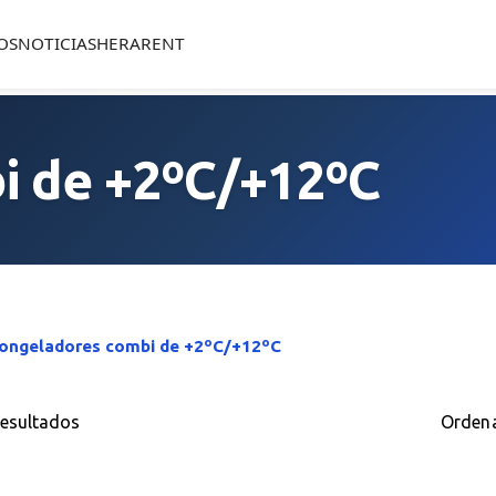
OS
NOTICIAS
HERARENT
i de +2ºC/+12ºC
ongeladores combi de +2ºC/+12ºC
resultados