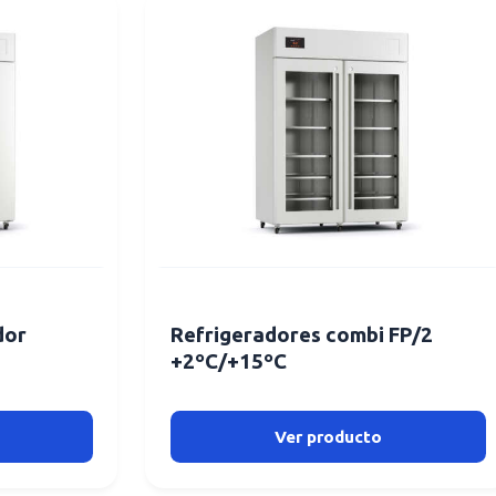
dor
Refrigeradores combi FP/2
+2ºC/+15ºC
Ver producto