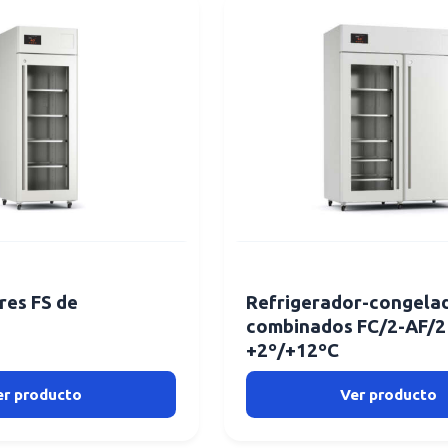
res FS de
Refrigerador-congela
combinados FC/2-AF/2
+2º/+12ºC
er producto
Ver producto