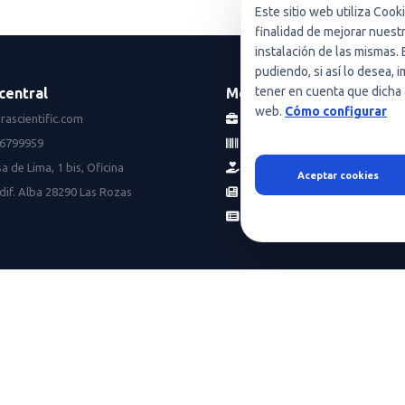
Este sitio web utiliza Cook
finalidad de mejorar nuest
instalación de las mismas. 
pudiendo, si así lo desea,
tener en cuenta que dicha 
central
Menú
web.
Cómo configurar
rascientific.com
Empresas
16799959
Catálogo
a de Lima, 1 bis, Oficina
Servicios
Aceptar cookies
dif. Alba 28290 Las Rozas
Noticias
HeraRent