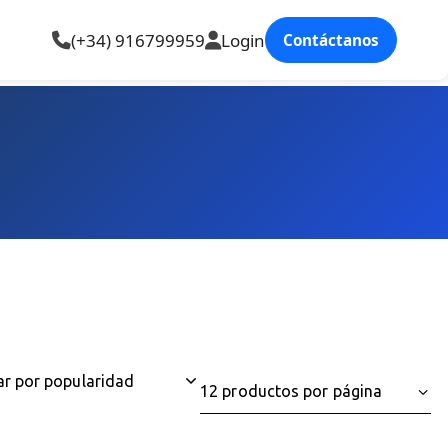
(+34) 916799959
Login
Contáctanos