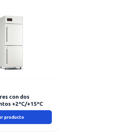
res con dos
ntos +2ºC/+15ºC
er producto