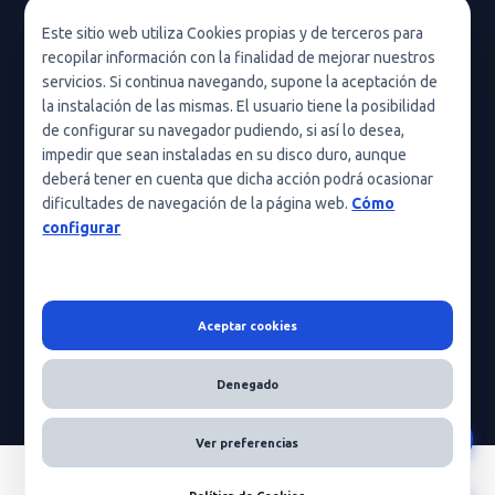
Política de privacidad en redes sociales
Este sitio web utiliza Cookies propias y de terceros para
recopilar información con la finalidad de mejorar nuestros
Condiciones de uso
servicios. Si continua navegando, supone la aceptación de
Política de cookies (UE)
la instalación de las mismas. El usuario tiene la posibilidad
de configurar su navegador pudiendo, si así lo desea,
Política de cookies
impedir que sean instaladas en su disco duro, aunque
deberá tener en cuenta que dicha acción podrá ocasionar
Condiciones generales de contratación
dificultades de navegación de la página web.
Cómo
Nota legal
configurar
Aceptar cookies
HeraScientific © 2026 - Todos los derechos reservados
Denegado
Ver preferencias