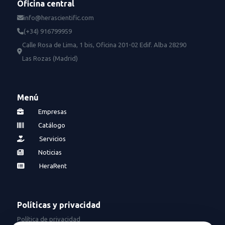
Oficina central
info@herascientific.com
(+34) 916799959
Calle Rosa de Lima, 1 bis, Oficina 201-02 Edif. Alba 28290
Las Rozas (Madrid)
Menú
Empresas
Catálogo
Servicios
Noticias
HeraRent
Políticas y privacidad
Política de privacidad