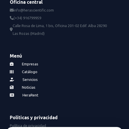
Oficina central
info@herascientific.com
(+34) 916799959
Calle Rosa de Lima, 1 bis, Oficina 201-02 Edif. Alba 28290
Las Rozas (Madrid)
Menú
Empresas
Catálogo
Servicios
Noticias
HeraRent
Políticas y privacidad
Política de privacidad