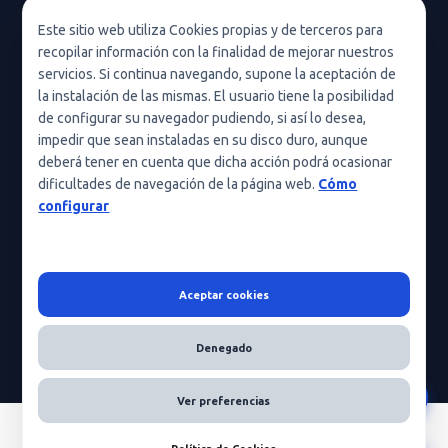
Política de privacidad en redes sociales
Este sitio web utiliza Cookies propias y de terceros para
recopilar información con la finalidad de mejorar nuestros
Condiciones de uso
servicios. Si continua navegando, supone la aceptación de
Política de cookies (UE)
la instalación de las mismas. El usuario tiene la posibilidad
de configurar su navegador pudiendo, si así lo desea,
Política de cookies
impedir que sean instaladas en su disco duro, aunque
deberá tener en cuenta que dicha acción podrá ocasionar
Condiciones generales de contratación
dificultades de navegación de la página web.
Cómo
Nota legal
configurar
Aceptar cookies
HeraScientific © 2026 - Todos los derechos reservados
Denegado
Ver preferencias