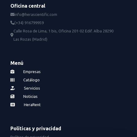
Oficina central
info@herascientific.com
(+34) 916799959
Calle Rosa de Lima, 1 bis, Oficina 201-02 Edif. Alba 28290
Las Rozas (Madrid)
Menú
Empresas
Catálogo
Servicios
Noticias
HeraRent
Políticas y privacidad
Política de privacidad