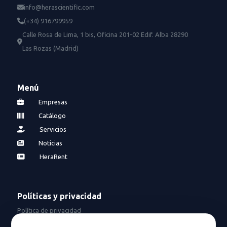
info@herascientific.com
(+34) 916799959
Calle Rosa de Lima, 1 bis, Oficina 201-02 Edif. Alba 28290
Las Rozas (Madrid)
Menú
Empresas
Catálogo
Servicios
Noticias
HeraRent
Políticas y privacidad
Política de privacidad