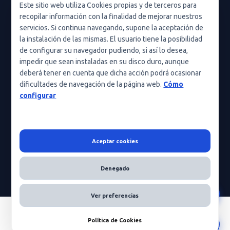
Política de privacidad en redes sociales
Este sitio web utiliza Cookies propias y de terceros para
recopilar información con la finalidad de mejorar nuestros
Condiciones de uso
servicios. Si continua navegando, supone la aceptación de
Política de cookies (UE)
la instalación de las mismas. El usuario tiene la posibilidad
de configurar su navegador pudiendo, si así lo desea,
Política de cookies
impedir que sean instaladas en su disco duro, aunque
deberá tener en cuenta que dicha acción podrá ocasionar
Condiciones generales de contratación
dificultades de navegación de la página web.
Cómo
Nota legal
configurar
Aceptar cookies
HeraScientific © 2026 - Todos los derechos reservados
Denegado
Ver preferencias
Política de Cookies