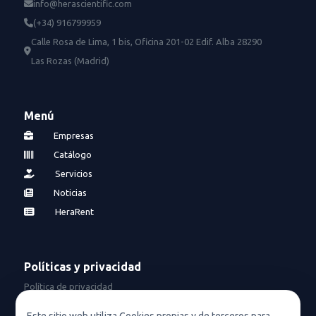
info@herascientific.com
(+34) 916799959
Calle Rosa de Lima, 1 bis, Oficina 201-02 Edif. Alba 28290
Las Rozas (Madrid)
Menú
Empresas
Catálogo
Servicios
Noticias
HeraRent
Políticas y privacidad
Política de privacidad
Política de privacidad en redes sociales