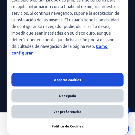
Este sitio web utiliza Cookies propias y de terceros para
recopilar información con la finalidad de mejorar nuestros
Condiciones de uso
servicios. Si continua navegando, supone la aceptación de
Política de cookies (UE)
la instalación de las mismas. El usuario tiene la posibilidad
de configurar su navegador pudiendo, si así lo desea,
Política de cookies
impedir que sean instaladas en su disco duro, aunque
deberá tener en cuenta que dicha acción podrá ocasionar
Condiciones generales de contratación
dificultades de navegación de la página web.
Cómo
Nota legal
configurar
Aceptar cookies
HeraScientific © 2026 - Todos los derechos reservados
Denegado
Ver preferencias
Política de Cookies