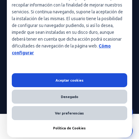
recopilar información con la finalidad de mejorar nuestros
Condiciones de uso
servicios. Si continua navegando, supone la aceptación de
Política de cookies (UE)
la instalación de las mismas. El usuario tiene la posibilidad
de configurar su navegador pudiendo, si así lo desea,
Política de cookies
impedir que sean instaladas en su disco duro, aunque
deberá tener en cuenta que dicha acción podrá ocasionar
Condiciones generales de contratación
dificultades de navegación de la página web.
Cómo
Nota legal
configurar
Aceptar cookies
HeraScientific © 2026 - Todos los derechos reservados
Denegado
Ver preferencias
Política de Cookies