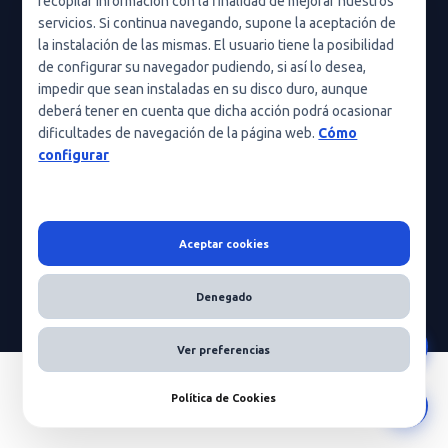
recopilar información con la finalidad de mejorar nuestros
Condiciones de uso
servicios. Si continua navegando, supone la aceptación de
Política de cookies (UE)
la instalación de las mismas. El usuario tiene la posibilidad
de configurar su navegador pudiendo, si así lo desea,
Política de cookies
impedir que sean instaladas en su disco duro, aunque
deberá tener en cuenta que dicha acción podrá ocasionar
Condiciones generales de contratación
dificultades de navegación de la página web.
Cómo
Nota legal
configurar
Aceptar cookies
HeraScientific © 2026 - Todos los derechos reservados
Denegado
Ver preferencias
Política de Cookies