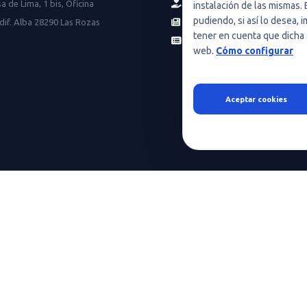
a de Lima, 1 bis, Oficina
Servicios
instalación de las mismas. 
pudiendo, si así lo desea,
dif. Alba 28290 Las Rozas
Noticias
tener en cuenta que dicha 
HeraRent
web.
Cómo configurar
Aceptar cookies
HeraScientific © 2026 - Todos los derechos reservados