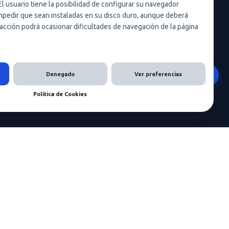
El usuario tiene la posibilidad de configurar su navegador
Condiciones de uso
 impedir que sean instaladas en su disco duro, aunque deberá
acción podrá ocasionar dificultades de navegación de la página
Política de cookies (UE)
Política de cookies
Condiciones generales de contratación
Denegado
Ver preferencias
Nota legal
Política de Cookies