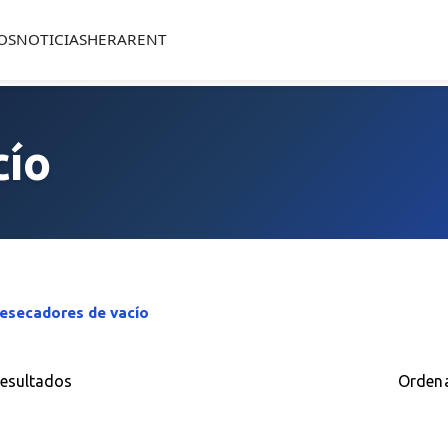
OS
NOTICIAS
HERARENT
cío
esecadores de vacío
resultados