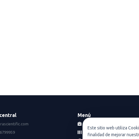
central
Menú
rascientific.com
Empresas
Este sitio web utiliza Cook
16799959
Catálogo
finalidad de mejorar nuest