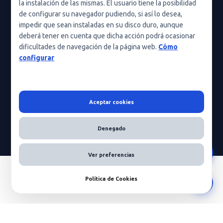
Política de cookies (UE)
la instalación de las mismas. El usuario tiene la posibilidad
de configurar su navegador pudiendo, si así lo desea,
Política de cookies
impedir que sean instaladas en su disco duro, aunque
deberá tener en cuenta que dicha acción podrá ocasionar
Condiciones generales de contratación
dificultades de navegación de la página web.
Cómo
Nota legal
configurar
Aceptar cookies
HeraScientific © 2026 - Todos los derechos reservados
Denegado
Ver preferencias
Política de Cookies