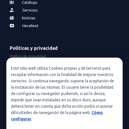
Catálogo
Servicios
Noticias
HeraRent
Políticas y privacidad
Política de privacidad
Política de privacidad en redes sociales
Este sitio web utiliza Cookies propias y de terceros para
recopilar información con la finalidad de mejorar nuestros
Condiciones de uso
servicios. Si continua navegando, supone la aceptación de
Política de cookies (UE)
la instalación de las mismas. El usuario tiene la posibilidad
de configurar su navegador pudiendo, si así lo desea,
Política de cookies
impedir que sean instaladas en su disco duro, aunque
deberá tener en cuenta que dicha acción podrá ocasionar
Condiciones generales de contratación
dificultades de navegación de la página web.
Cómo
Nota legal
configurar