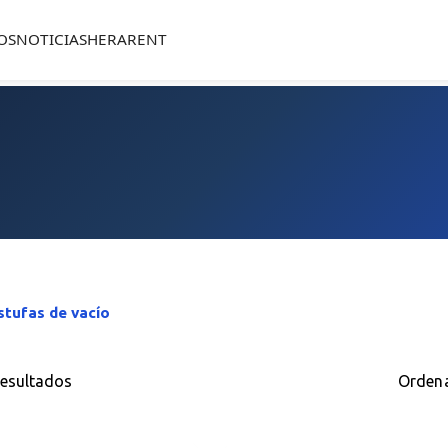
OS
NOTICIAS
HERARENT
stufas de vacío
resultados