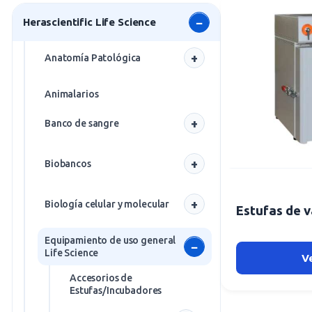
Herascientific Life Science
Anatomía Patológica
Baños
Animalarios
Bolsas mortuorias
Banco de sangre
Carros y Mesas
Salas blancas
Centrífugas Anatomía
Biobancos
Patológica
Balanzas de extracción de
sangre
Frío
Crio-inclusión
Biología celular y molecular
Estufas de 
Bolsas de sangre
Termorreguladores
Cámaras Mortuorias
Centrífugas de alta
Equipamiento de uso general
Cabinas de flujo laminar
velocidad - gran
Estaciones de tallado
Life Science
V
capacidad
Carros de filtración
Fregaderos
Accesorios de
Centrífugas de
Centrífugas de
Estufas/Incubadores
Centrífugas
sobremesa de alta
Mesas de Autopsias
Microtubos
velocidad- gran