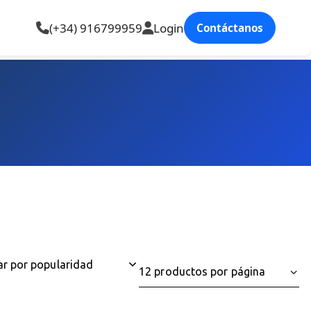
(+34) 916799959
Login
Contáctanos