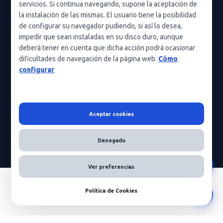
servicios. Si continua navegando, supone la aceptación de
Política de cookies (UE)
la instalación de las mismas. El usuario tiene la posibilidad
de configurar su navegador pudiendo, si así lo desea,
Política de cookies
impedir que sean instaladas en su disco duro, aunque
deberá tener en cuenta que dicha acción podrá ocasionar
Condiciones generales de contratación
dificultades de navegación de la página web.
Cómo
Nota legal
configurar
Aceptar cookies
HeraScientific © 2026 - Todos los derechos reservados
Denegado
Ver preferencias
Política de Cookies